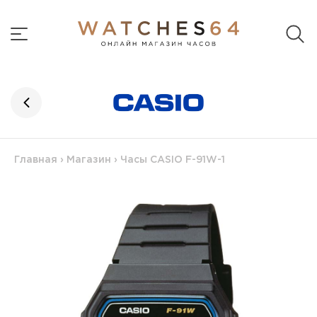
Главная
›
Магазин
›
Часы CASIO F-91W-1