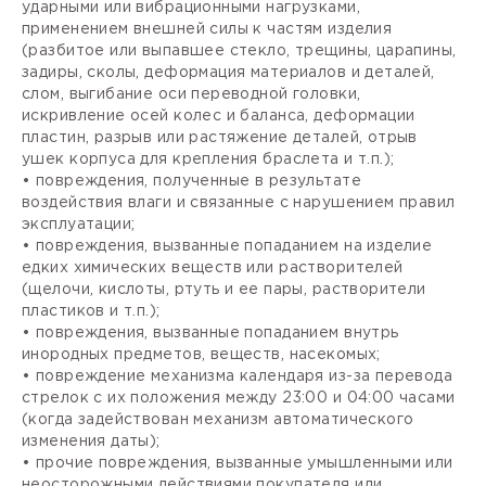
ударными или вибрационными нагрузками,
применением внешней силы к частям изделия
(разбитое или выпавшее стекло, трещины, царапины,
задиры, сколы, деформация материалов и деталей,
слом, выгибание оси переводной головки,
искривление осей колес и баланса, деформации
пластин, разрыв или растяжение деталей, отрыв
ушек корпуса для крепления браслета и т.п.);
• повреждения, полученные в результате
воздействия влаги и связанные с нарушением правил
эксплуатации;
• повреждения, вызванные попаданием на изделие
едких химических веществ или растворителей
(щелочи, кислоты, ртуть и ее пары, растворители
пластиков и т.п.);
• повреждения, вызванные попаданием внутрь
инородных предметов, веществ, насекомых;
• повреждение механизма календаря из-за перевода
стрелок с их положения между 23:00 и 04:00 часами
(когда задействован механизм автоматического
изменения даты);
• прочие повреждения, вызванные умышленными или
неосторожными действиями покупателя или