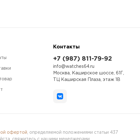
Контакты
аты
+7 (987) 811-79-92
info@watches64.ru
тавки
Москва, Каширское шоссе, 61Г,
 товар
ТЦ Каширская Плаза, этаж 1В
ет
ной офертой
, определяемой положениями статьи 437
йста, свяжитесь с нашими менеджерами.