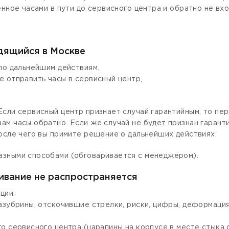
енное часами в пути до сервисного центра и обратно не вх
одящийся в Москве
по дальнейшим действиям.
е отправить часы в сервисный центр,
сли сервисный центр признает случай гарантийным, то пер
ам часы обратно. Если же случай не будет признан гаран
осле чего вы примите решение о дальнейших действиях.
азными способами (обговаривается с менеджером).
ивание не распространяется
ции:
зазубрины, отскочившие стрелки, риски, цифры, деформаци
го сервисного центра (царапины на корпусе в месте стыка