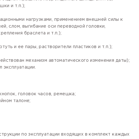
ки и т.п.);
ационными нагрузками, применением внешней силы к
ей, слом, выгибание оси переводной головки,
епления браслета и т.п.);
уть и ее пары, растворители пластиков и т.п.);
действован механизм автоматического изменения даты);
 эксплуатации.
кнопок, головок часов, ремешка;
ийном талоне;
нструкции по эксплуатации входящих в комплект каждых