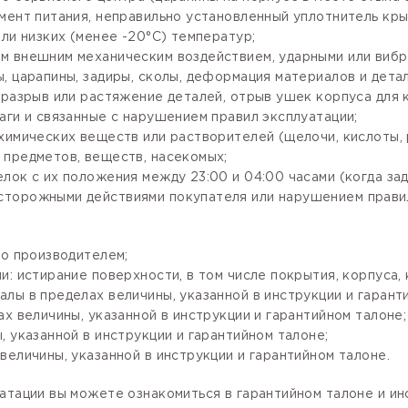
мент питания, неправильно установленный уплотнитель крыш
ли низких (менее -20°С) температур;
м внешним механическим воздействием, ударными или вибр
, царапины, задиры, сколы, деформация материалов и детал
разрыв или растяжение деталей, отрыв ушек корпуса для кр
аги и связанные с нарушением правил эксплуатации;
имических веществ или растворителей (щелочи, кислоты, рт
 предметов, веществ, насекомых;
лок с их положения между 23:00 и 04:00 часами (когда за
сторожными действиями покупателя или нарушением правил
го производителем;
: истирание поверхности, в том числе покрытия, корпуса, 
лы в пределах величины, указанной в инструкции и гарант
х величины, указанной в инструкции и гарантийном талоне;
 указанной в инструкции и гарантийном талоне;
величины, указанной в инструкции и гарантийном талоне.
атации вы можете ознакомиться в гарантийном талоне и и