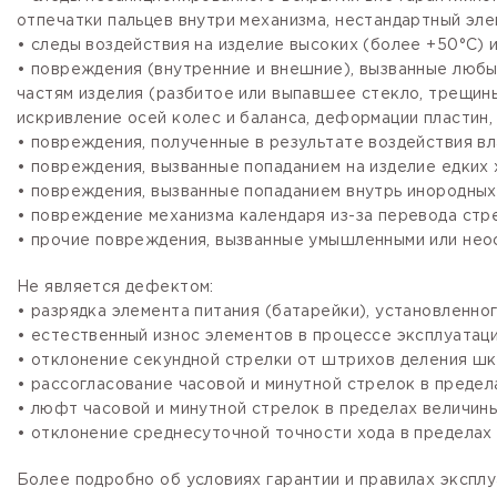
отпечатки пальцев внутри механизма, нестандартный эле
• следы воздействия на изделие высоких (более +50°С) и
• повреждения (внутренние и внешние), вызванные любы
частям изделия (разбитое или выпавшее стекло, трещины
искривление осей колес и баланса, деформации пластин, 
• повреждения, полученные в результате воздействия вл
• повреждения, вызванные попаданием на изделие едких х
• повреждения, вызванные попаданием внутрь инородных
• повреждение механизма календаря из-за перевода стре
• прочие повреждения, вызванные умышленными или нео
Не является дефектом:
• разрядка элемента питания (батарейки), установленно
• естественный износ элементов в процессе эксплуатации
• отклонение секундной стрелки от штрихов деления шка
• рассогласование часовой и минутной стрелок в предела
• люфт часовой и минутной стрелок в пределах величины,
• отклонение среднесуточной точности хода в пределах 
Более подробно об условиях гарантии и правилах эксплу