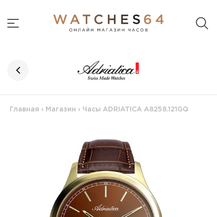
Главная
›
Магазин
›
Часы ADRIATICA A8258.121GQ