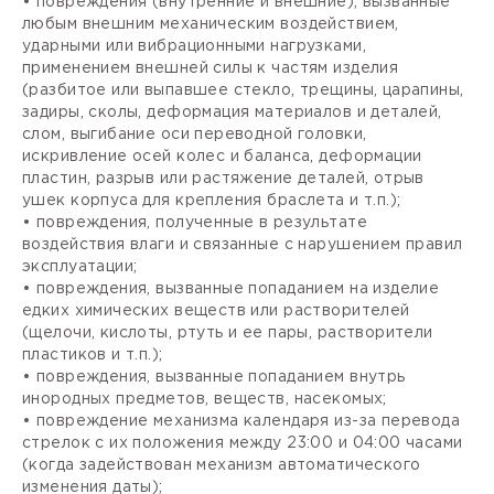
• повреждения (внутренние и внешние), вызванные
любым внешним механическим воздействием,
ударными или вибрационными нагрузками,
применением внешней силы к частям изделия
(разбитое или выпавшее стекло, трещины, царапины,
задиры, сколы, деформация материалов и деталей,
слом, выгибание оси переводной головки,
искривление осей колес и баланса, деформации
пластин, разрыв или растяжение деталей, отрыв
ушек корпуса для крепления браслета и т.п.);
• повреждения, полученные в результате
воздействия влаги и связанные с нарушением правил
эксплуатации;
• повреждения, вызванные попаданием на изделие
едких химических веществ или растворителей
(щелочи, кислоты, ртуть и ее пары, растворители
пластиков и т.п.);
• повреждения, вызванные попаданием внутрь
инородных предметов, веществ, насекомых;
• повреждение механизма календаря из-за перевода
стрелок с их положения между 23:00 и 04:00 часами
(когда задействован механизм автоматического
изменения даты);