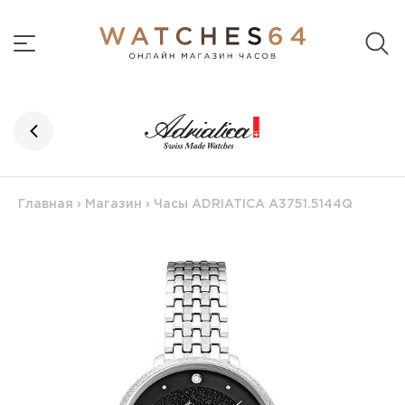
Главная
›
Магазин
›
Часы ADRIATICA A3751.5144Q