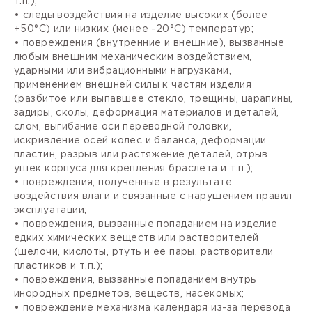
т.п.);
• следы воздействия на изделие высоких (более
+50°С) или низких (менее -20°С) температур;
• повреждения (внутренние и внешние), вызванные
любым внешним механическим воздействием,
ударными или вибрационными нагрузками,
применением внешней силы к частям изделия
(разбитое или выпавшее стекло, трещины, царапины,
задиры, сколы, деформация материалов и деталей,
слом, выгибание оси переводной головки,
искривление осей колес и баланса, деформации
пластин, разрыв или растяжение деталей, отрыв
ушек корпуса для крепления браслета и т.п.);
• повреждения, полученные в результате
воздействия влаги и связанные с нарушением правил
эксплуатации;
• повреждения, вызванные попаданием на изделие
едких химических веществ или растворителей
(щелочи, кислоты, ртуть и ее пары, растворители
пластиков и т.п.);
• повреждения, вызванные попаданием внутрь
инородных предметов, веществ, насекомых;
• повреждение механизма календаря из-за перевода