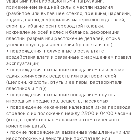
ударными или вибрационными нагрузками,
применением внешней силы к частям изделия
(разбитое или выпавшее стекло, трещины, царапины,
задиры, сколы, деформация материалов и деталей,
слом, выгибание оси переводной головки,
искривление осей колес и баланса, деформации
пластин, разрыв или растяжение деталей, отрыв
ушек корпуса для крепления браслета и т.п.);
• повреждения, полученные в результате
воздействия влаги и связанные с нарушением правил
эксплуатации;
• повреждения, вызванные попаданием на изделие
едких химических веществ или растворителей
(щелочи, кислоты, ртуть и ее пары, растворители
пластиков и т.п.);
• повреждения, вызванные попаданием внутрь
инородных предметов, веществ, насекомых;
• повреждение механизма календаря из-за перевода
стрелок с их положения между 23:00 и 04:00 часами
(когда задействован механизм автоматического
изменения даты);
• прочие повреждения, вызванные умышленными или
неосторожными действиями покупателя или