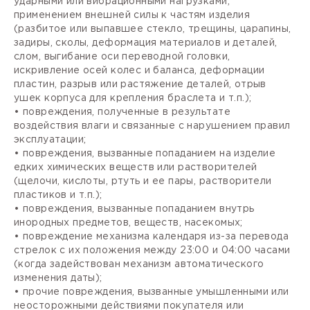
ударными или вибрационными нагрузками,
применением внешней силы к частям изделия
(разбитое или выпавшее стекло, трещины, царапины,
задиры, сколы, деформация материалов и деталей,
слом, выгибание оси переводной головки,
искривление осей колес и баланса, деформации
пластин, разрыв или растяжение деталей, отрыв
ушек корпуса для крепления браслета и т.п.);
• повреждения, полученные в результате
воздействия влаги и связанные с нарушением правил
эксплуатации;
• повреждения, вызванные попаданием на изделие
едких химических веществ или растворителей
(щелочи, кислоты, ртуть и ее пары, растворители
пластиков и т.п.);
• повреждения, вызванные попаданием внутрь
инородных предметов, веществ, насекомых;
• повреждение механизма календаря из-за перевода
стрелок с их положения между 23:00 и 04:00 часами
(когда задействован механизм автоматического
изменения даты);
• прочие повреждения, вызванные умышленными или
неосторожными действиями покупателя или